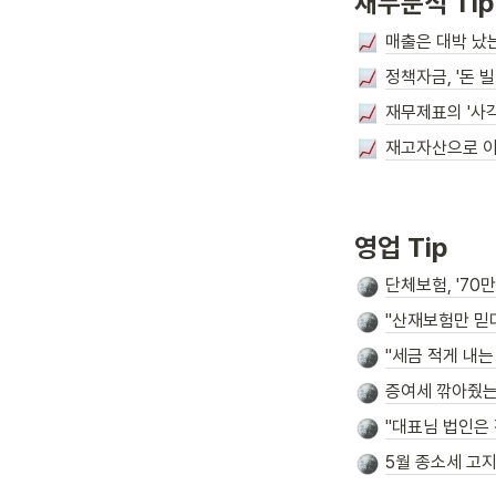
재무분석 Tip
매출은 대박 났는
정책자금, '돈 
재무제표의 '사
재고자산으로 이
영업 Tip
단체보험, '70
"산재보험만 믿
"세금 적게 내는 
증여세 깎아줬는
"대표님 법인은 
5월 종소세 고