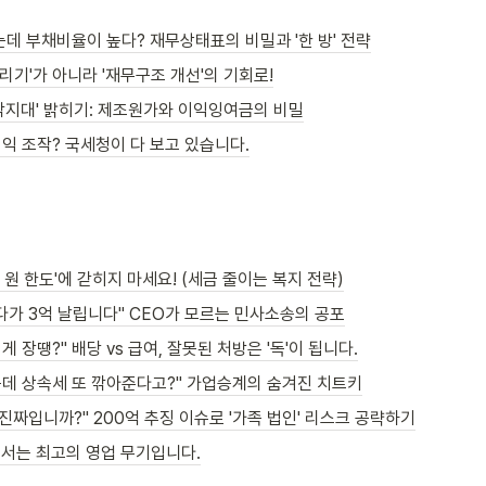
데 부채비율이 높다? 재무상태표의 비밀과 '한 방' 전략
빌리기'가 아니라 '재무구조 개선'의 기회로!
각지대' 밝히기: 제조원가와 이익잉여금의 비밀
익 조작? 국세청이 다 보고 있습니다.
만 원 한도'에 갇히지 마세요! (세금 줄이는 복지 전략)
다가 3억 날립니다" CEO가 모르는 민사소송의 공포
게 장땡?" 배당 vs 급여, 잘못된 처방은 '독'이 됩니다.
데 상속세 또 깎아준다고?" 가업승계의 숨겨진 치트키
진짜입니까?" 200억 추징 이슈로 '가족 법인' 리스크 공략하기
지서는 최고의 영업 무기입니다.