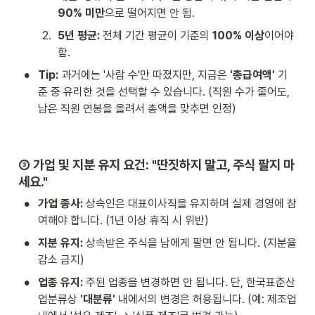
90% 미만
으로 떨어지면 안 됨.
2
.
5년 평균:
 전체 기간 평균이 기준의 
100% 이상
이어야 
함.
•
Tip:
 과거에는 '사람 수'만 따졌지만, 지금은 
'총급여액'
 기
준 중 유리한 것을 선택할 수 있습니다. (직원 수가 줄어도, 
남은 직원 연봉을 올려서 총액을 맞추면 인정)
③ 가업 및 지분 유지 요건: "딴짓하지 말고, 주식 팔지 마
세요."
•
가업 종사:
 상속인은 대표이사직을 유지하며 실제 경영에 참
여해야 합니다. (1년 이상 휴직 시 위반)
•
지분 유지:
 상속받은 주식을 남에게 팔면 안 됩니다. (지분율 
감소 금지)
•
업종 유지:
 주된 업종을 변경하면 안 됩니다. 단, 한국표준산
업분류상 
'대분류'
 내에서의 변경은 허용됩니다. (예: 제조업 