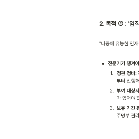
2. 목적 ② : '
"나중에 유능한 인재
•
전문가가 챙겨야 
1
.
정관 정비:
부터 진행해
2
.
부여 대상자
가 있어야 
3
.
보유 기간 
주명부 관리