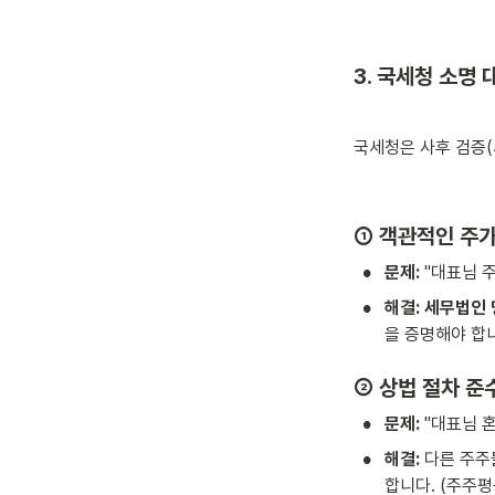
3. 국세청 소명 
국세청은 사후 검증(
① 객관적인 주가
•
문제:
 "대표님 
•
해결:
세무법인 
을 증명해야 합
② 상법 절차 준
•
문제:
 "대표님 
•
해결:
 다른 주주
합니다. (주주평