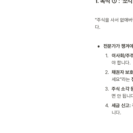
1. 목적 ① : '소
"주식을 사서 없애버
다.
•
전문가가 챙겨야 
1
.
이사회/주주
야 합니다.
2
.
채권자 보호
세요"라는 
3
.
주식 소각 
면 안 됩니다
4
.
세금 신고:
니다.