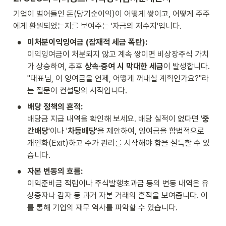
기업이 벌어들인 돈(당기순이익)이 어떻게 쌓이고, 어떻게 주주
에게 환원되었는지를 보여주는 '자금의 저수지'입니다.
•
미처분이익잉여금 (잠재적 세금 폭탄):
이익잉여금이 처분되지 않고 계속 쌓이면 비상장주식 가치
가 상승하여, 추후 
상속·증여 시 막대한 세금
이 발생합니다. 
"대표님, 이 잉여금을 언제, 어떻게 꺼내실 계획인가요?"라
는 질문이 컨설팅의 시작입니다.
•
배당 정책의 흔적:
배당금 지급 내역을 확인해 보세요. 배당 실적이 없다면 '
중
간배당
'이나 '
차등배당
'을 제안하여, 잉여금을 합법적으로 
개인화(Exit)하고 주가 관리를 시작해야 함을 설득할 수 있
습니다.
•
자본 변동의 흐름:
이익준비금 적립이나 주식발행초과금 등의 변동 내역은 유
상증자나 감자 등 과거 자본 거래의 흔적을 보여줍니다. 이
를 통해 기업의 재무 역사를 파악할 수 있습니다.