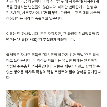
최근 가지급금 해결이나 이익 소각을 위해 
자기주식(자사주) 취
득
을 진행하는 법인들이 많습니다. 하지만 안타깝게도 실행 후 
2~3년 뒤, 세무조사에서 
'거래 부인'
 판정을 받고 억대의 세금을 
추징당하는 사례가 속출하고 있습니다.
이유는 단 하나입니다. 돈은 오갔지만, 그 과정이 적법했음을 증
명하는 
'서류(의사록)'가 부실했기 때문
입니다.
국세청은 자사주 취득을 "회삿돈을 빼가기 위한 편법"으로 의심
하고 들어옵니다. 이 의심을 깨뜨리는 유일한 방패는 완벽하게 
작성된 
주주총회 의사록
입니다. 오늘은 세무조사관도 반박할 수 
없는 
방어용 의사록 작성의 핵심 포인트와 필수 양식
을 공개합니
다.