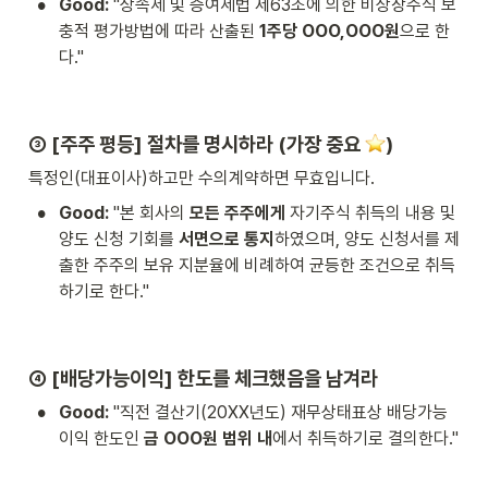
•
Good:
 "상속세 및 증여세법 제63조에 의한 비상장주식 보
충적 평가방법에 따라 산출된 
1주당 OOO,OOO원
으로 한
다."
③ [주주 평등] 절차를 명시하라 (가장 중요 
)
특정인(대표이사)하고만 수의계약하면 무효입니다.
•
Good:
 "본 회사의 
모든 주주에게
 자기주식 취득의 내용 및 
양도 신청 기회를 
서면으로 통지
하였으며, 양도 신청서를 제
출한 주주의 보유 지분율에 비례하여 균등한 조건으로 취득
하기로 한다."
④ [배당가능이익] 한도를 체크했음을 남겨라
•
Good:
 "직전 결산기(20XX년도) 재무상태표상 배당가능
이익 한도인 
금 OOO원 범위 내
에서 취득하기로 결의한다."