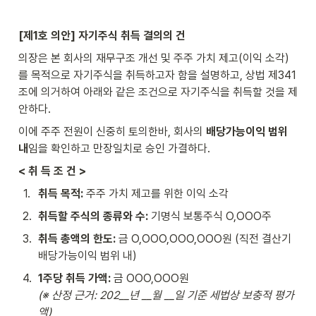
[제1호 의안] 자기주식 취득 결의의 건
의장은 본 회사의 재무구조 개선 및 주주 가치 제고(이익 소각)
를 목적으로 자기주식을 취득하고자 함을 설명하고, 상법 제341
조에 의거하여 아래와 같은 조건으로 자기주식을 취득할 것을 제
안하다.
이에 주주 전원이 신중히 토의한바, 회사의 
배당가능이익 범위 
내
임을 확인하고 만장일치로 승인 가결하다.
< 취 득 조 건 >
1
.
취득 목적:
 주주 가치 제고를 위한 이익 소각
2
.
취득할 주식의 종류와 수:
 기명식 보통주식 O,OOO주
3
.
취득 총액의 한도:
 금 O,OOO,OOO,OOO원 (직전 결산기 
배당가능이익 범위 내)
4
.
1주당 취득 가액:
(※ 산정 근거: 202__년 __월 __일 기준 세법상 보충적 평가
액)