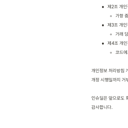
•
제2조 개인
◦
가항 
•
제3조 개인
◦
거래 당
•
제4조 개
◦
코드에
개인정보 처리방침 
개정 시행일까지 거
인슈딜은 앞으로도 
감사합니다.