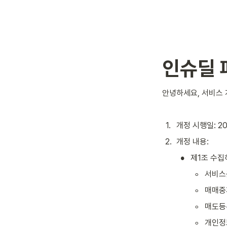
인슈딜 
안녕하세요, 서비스
1
.
개정 시행일: 20
2
.
개정 내용: 
•
제1조 수집
◦
서비스
◦
매매중
◦
매도등
◦
개인정