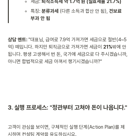
◦
세금: 
퇴직소득세 약 1.7억 원 (실효세율 21.7%)
◦
특징: 
분류과세
 (다른 소득과 합산 안 됨), 
건보료 
부과 안 됨
상담 멘트: 
"대표님, 급여로 7.9억 가져가면 세금으로 절반(4~5
억) 떼입니다. 하지만 퇴직금으로 가져가면 세금이 
21%
밖에 안 
됩니다. 평생 고생해서 번 돈, 국가에 세금으로 다 주시겠습니까, 
아니면 합법적으로 세금 아껴서 챙기시겠습니까?"
3. 실행 프로세스: "정관부터 고쳐야 돈이 나옵니다."
고객이 관심을 보이면, 구체적인 실행 단계(Action Plan)를 제
시하며 컨설팅 계약을 유도하십시오.