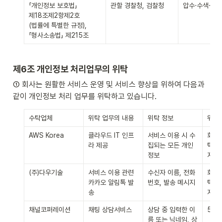
「개인정보 보호법」

관할 경찰청, 검찰청
압수·수색·검증
제18조제2항제2호

(법률에 특별한 규정),

「형사소송법」 제215조
제6조 개인정보 처리업무의 위탁
① 회사는 원활한 서비스 운영 및 서비스 향상을 위하여 다음과 
같이 개인정보 처리 업무를 위탁하고 있습니다.
수탁업체
위탁 업무의 내용
위탁 정보
위탁
AWS Korea
클라우드 IT 인프
서비스 이용 시 수
회원 
라 제공
집되는 모든 개인
탁 계
정보
지
(주)다우기술
서비스 이용 관련 
수신자 이름, 전화
회원 
카카오 알림톡 발
번호, 발송 메시지
탁 계
송
지
채널코퍼레이션
채팅 상담서비스
상담 중 입력한 이
5년 
름 또는 닉네임, 상