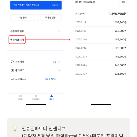
인슈딜파트너 인센티브

(계약자변경 당일 해약환급금 0.5%+매도인 프리미엄