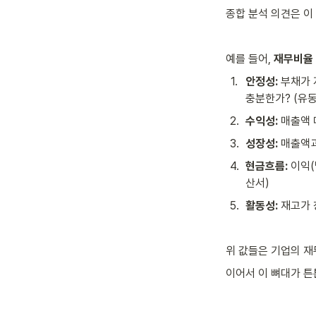
종합 분석 의견은 이
예를 들어, 
재무비율
1
.
안정성:
 부채가
충분한가? (유
2
.
수익성:
 매출액
3
.
성장성:
 매출액
4
.
현금흐름:
 이익
산서)
5
.
활동성:
 재고가
위 값들은 기업의 재
이어서 이 뼈대가 튼