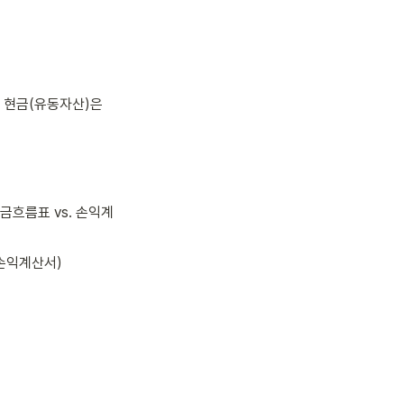
 현금(유동자산)은 
금흐름표 vs. 손익계
 손익계산서)