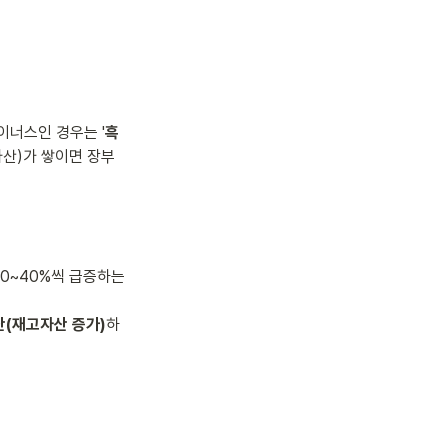
너스인 경우는 '
흑
자산)가 쌓이면 장부
0~40%씩 급증하는 
산(재고자산 증가)
하