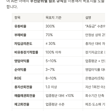
여 AI는 아래의 
우선순위별 참조 규칙
을 이용해서 목표치를 도출
합니다.
항목
목표치 기준
설명
유동비율 
300%
“A등급” 수준의 이
부채비율 
70%
안정성 상위 25% 
차입금의존도 
≤ 30%
총자산 대비 차입금
비유동장기적합률
100% 이하
장기자금으로 장기
영업이익률 
5~10%
업종평균 + 안전마
순이익률 
3~7%
영업이익률 대비 현
ROE
8~10%
은행금리(5%) 대
총자산회전율
1.0 이상
자산 1회전 이상이
매출채권회전율
업종평균 대비 +10%
회수기간 단축 목표
재고회전율
업종평균 수준
제조·도소매 기준