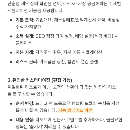
단순한 재무 상태 확인을 넘어, CEO가 가장 궁금해하는 주제별 
시뮬레이션 기능을 제공합니다.
•
기본 분석:
 기업개요, 재무상태표/손익계산서 요약, 비상장
주식 가치평가
•
소득 설계:
 CEO 적정 급여 설정, 배당 실행(세금 비교) 시
뮬레이션
•
자본 거래:
 자기주식 취득, 지분 이동 시뮬레이션
•
리스크 관리:
 가지급금 상환, 법인세 절감 플랜
3. 유연한 커스터마이징 (편집 기능)
획일화된 리포트가 아닌, 고객의 상황에 딱 맞는 '나만의 리포
트'를 구성할 수 있습니다.
•
순서 변경:
 드래그 앤 드롭으로 컨설팅 모듈의 순서를 자유
롭게 바꿀 수 있습니다. 
기능 업데이트 예정
•
내용 편집:
 리포트에 전문가 코멘트를 추가하거나, 불필요한 
항목은 '숨기기' 처리할 수 있습니다.